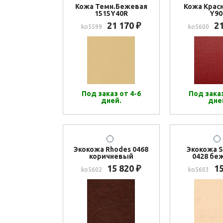
Кожа Темн.Бежевая
Кожа Красн
1515Y40R
Y90
21 170
2
₽
ko5599
ko5600
Под заказ от 4-6
Под заказ
дней.
дне
Экокожа Rhodes 0468
Экокожа S
коричневый
0428 бе
15 820
1
₽
ko5602
ko5603