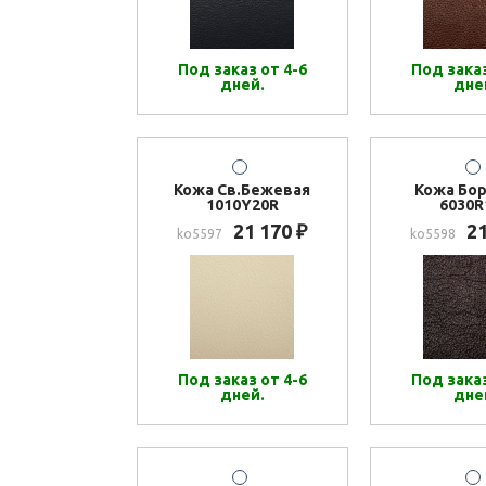
Под заказ от 4-6
Под заказ
дней.
дне
Кожа Св.Бежевая
Кожа Бо
1010Y20R
6030R
21 170
2
₽
ko5597
ko5598
Под заказ от 4-6
Под заказ
дней.
дне