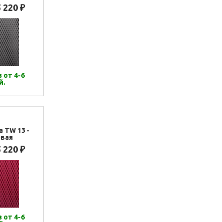
5 220
₽
 от 4-6
й.
а TW 13 -
вая
5 220
₽
 от 4-6