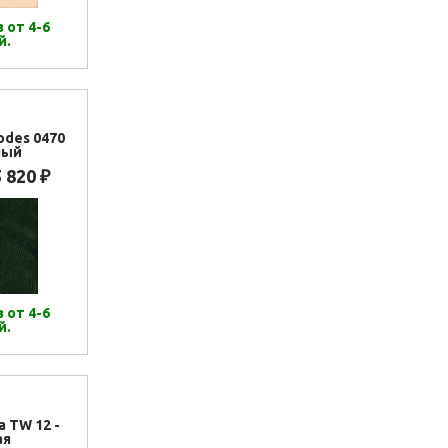
 от 4-6
й.
odes 0470
ный
5 820
₽
 от 4-6
й.
а TW 12 -
ая