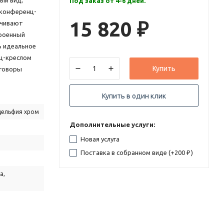
ый вид,
Под заказ от 4-6 дней.
 конференц-
15 820
ечивают
₽
троенный
 идеальное
ц-креслом
Купить
еговоры
Купить в один клик
дельфия хром
Дополнительные услуги:
Новая услуга
Поставка в собранном виде (+
200
)
₽
а,