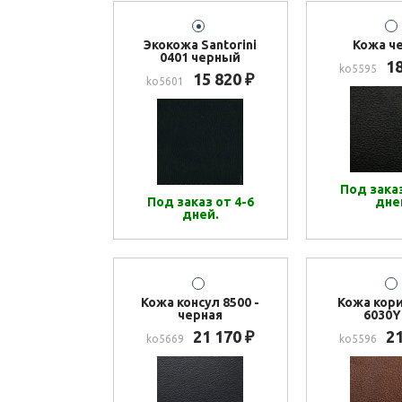
Экокожа Santorini
Кожа ч
0401 черный
1
ko5595
15 820
₽
ko5601
Под заказ
Под заказ от 4-6
дне
дней.
Кожа консул 8500 -
Кожа кор
черная
6030Y
21 170
2
₽
ko5669
ko5596