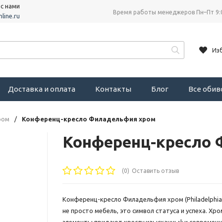
 с нами
Время работы менеджеров Пн–Пт 9:
line.ru
Из
Доставка и оплата
Контакты
Блог
Все оби
ром
/
Конференц-кресло Филадельфия хром
Конференц-кресло 
(0)
Оставить отзыв
Конференц-кресло Филадельфия хром (Philadelphia 
не просто мебель, это символ статуса и успеха. Х