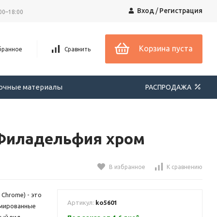
Вход
/
Регистрация
00–18:00
Корзина пуста
бранное
Сравнить
вочные материалы
РАСПРОДАЖА
Филадельфия хром
В избранное
К сравнению
Chrome) - это
Артикул:
ko5601
ромированные