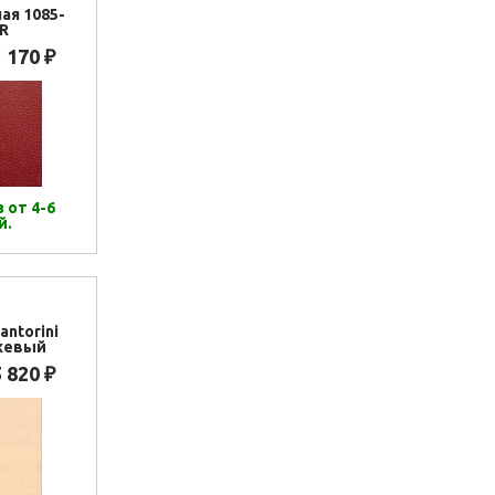
ая 1085-
R
1 170
₽
 от 4-6
й.
antorini
жевый
5 820
₽