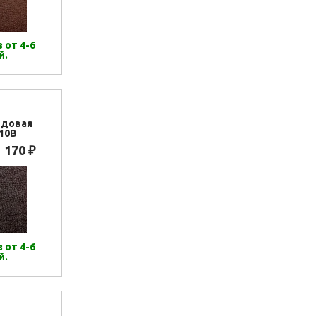
 от 4-6
й.
рдовая
10B
1 170
₽
 от 4-6
й.