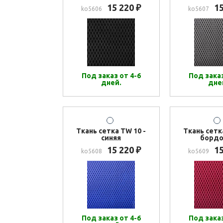
15 220
1
₽
ko5606
ko5607
Под заказ от 4-6
Под заказ
дней.
дне
Ткань сетка TW 10 -
Ткань сетк
синяя
бордо
15 220
1
₽
ko5608
ko5609
Под заказ от 4-6
Под заказ