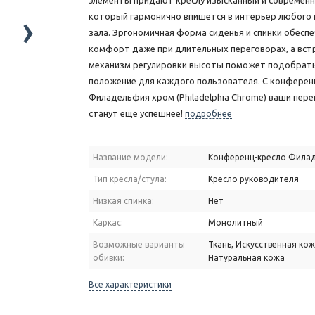
элементы придают креслу изысканный и современн
›
который гармонично впишется в интерьер любого
зала. Эргономичная форма сиденья и спинки обесп
комфорт даже при длительных переговорах, а вс
механизм регулировки высоты поможет подобрать
положение для каждого пользователя. С конферен
Филадельфия хром (Philadelphia Chrome) ваши пер
станут еще успешнее!
подробнее
Название модели:
Конференц-кресло Фила
Тип кресла/стула:
Кресло руководителя
Низкая спинка:
Нет
Каркас:
Монолитный
Возможные варианты
Ткань, Искусственная кож
обивки:
Натуральная кожа
Все характеристики