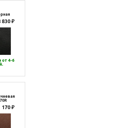
ерная
8 830
₽
 от 4-6
й.
ичневая
70R
1 170
₽