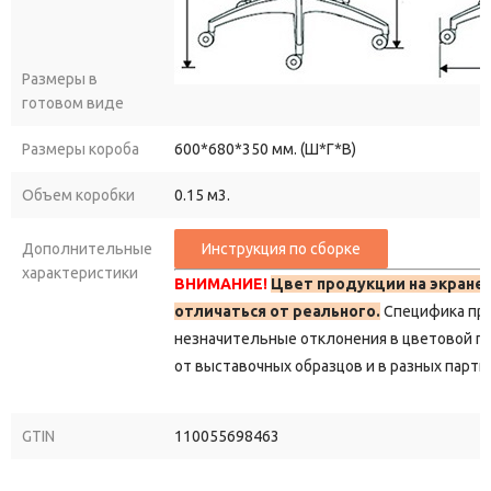
Размеры в
готовом виде
Размеры короба
600*680*350 мм. (Ш*Г*В)
Объем коробки
0.15 м3.
Дополнительные
характеристики
ВНИМАНИЕ!
Цвет продукции на экране
отличаться от реального.
Специфика пр
незначительные отклонения в цветовой г
от выставочных образцов и в разных парти
GTIN
110055698463