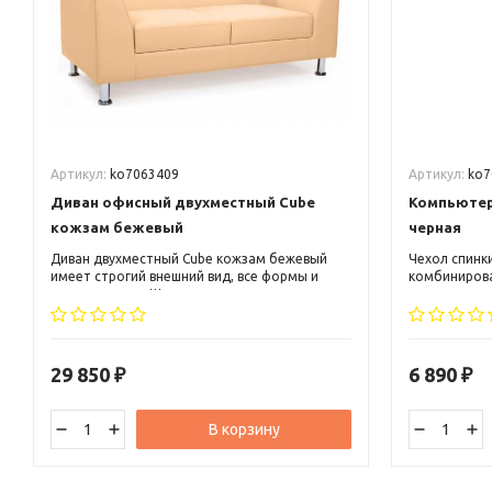
Артикул:
ko7063409
Артикул:
ko7
Диван офисный двухместный Cube
Компьютерн
кожзам бежевый
черная
Диван двухместный Cube кожзам бежевый
Чехол спинки
имеет строгий внешний вид, все формы и
комбинирова
линии прямые. Ширина дивана позволяет в
из искусстве
нем легко разместиться двоим людям.
спинки это с
Сидение достаточно глубокое около 60 см,
тканью черн
что позволяет удобно размещаться в нем
современных
людям любой комплекции.
дизайнерски
29 850
6 890
₽
₽
кресло Direc
В корзину