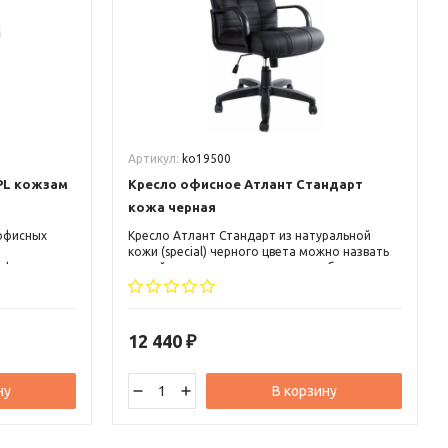
Артикул:
ko19500
PL кожзам
Кресло офисное Атлант Стандарт
кожа черная
 офисных
Кресло Атлант Стандарт из натуральной
кожи (special) черного цвета можно назвать
ффектно
одной из самых передовых разработок в
ьере.
области дизайна и эргономики
ии с
компьютерных кресел. Небольшой
лу
подголовник, выступ под поясничную зону,
скругленные пластиковые подлокотники.
12 440
₽
ну
В корзину