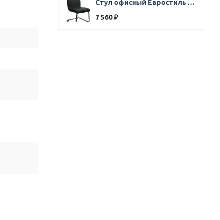
Стул офисный Евростиль 250 (стул сбербанк) кожзам черный
7 560
₽