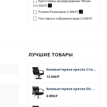
Крестовина хромированная 700 мм
(+
2 500
)
?
₽
Ролики Резиновые (+
400
)
?
₽
Поставка в собранном виде (+
200
)
₽
ЛУЧШИЕ ТОВАРЫ
Компьютерное кресло Стиль Ультра SOFT кожа черная
12 640
₽
Компьютерное кресло Direct ткань черная
6 890
₽