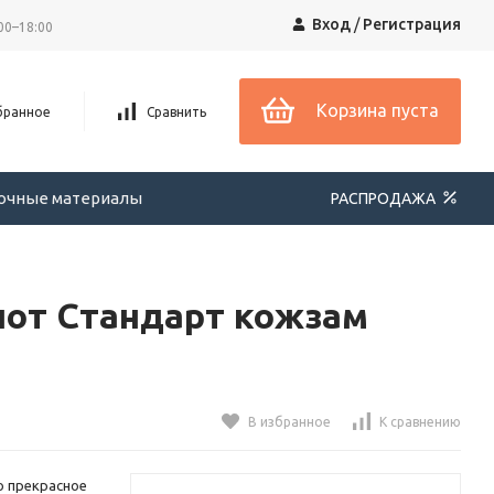
Вход
/
Регистрация
00–18:00
Корзина пуста
бранное
Сравнить
вочные материалы
РАСПРОДАЖА
лот Стандарт кожзам
В избранное
К сравнению
о прекрасное