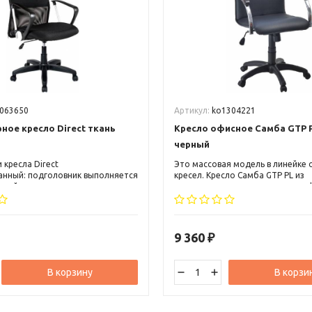
063650
Артикул:
ko1304221
ое кресло Direct ткань
Кресло офисное Самба GTP 
черный
 кресла Direct
Это массовая модель в линейке
нный: подголовник выполняется
кресел. Кресло Самба GTP PL из
нной кожи, а основная часть
кожзаменителя черного цвета э
етка Airmash. Сидение обивается
смотрится в современном интер
ого цвета. Применение
Металлический каркас в сочетан
 технологий и новых
фанерной основой придают крес
х решений воплотило в себе
устойчивость и прочность.
9 360
₽
t.
В корзину
В корзи