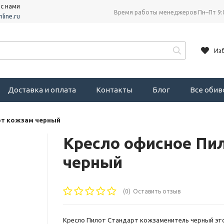
 с нами
Время работы менеджеров Пн–Пт 9:
line.ru
Из
Доставка и оплата
Контакты
Блог
Все оби
рт кожзам черный
Кресло офисное Пи
черный
(0)
Оставить отзыв
Кресло Пилот Стандарт кожзаменитель черный эт