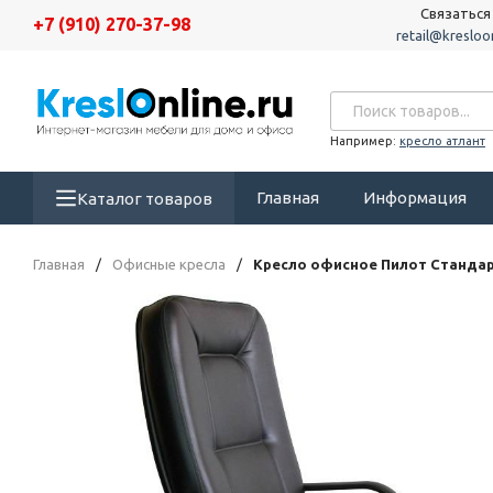
Связаться
+7 (910) 270-37-98
retail@kresloon
Например:
кресло атлант
Главная
Информация
Каталог товаров
Главная
/
Офисные кресла
/
Кресло офисное Пилот Станда