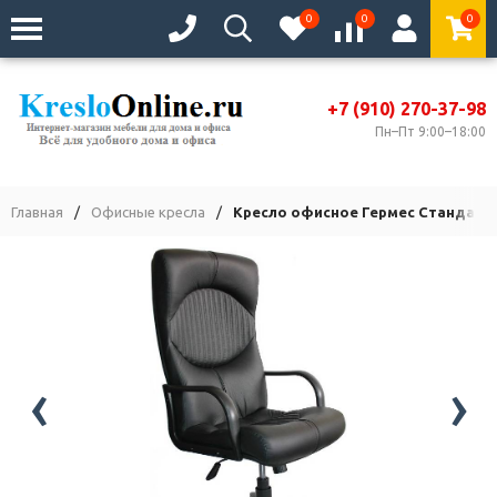
0
0
0
+7 (910) 270-37-98
Пн–Пт 9:00–18:00
Главная
/
Офисные кресла
/
Кресло офисное Гермес Стандарт
‹
›