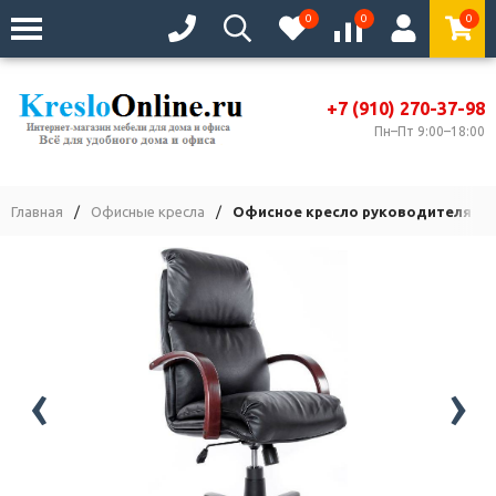
0
0
0
+7 (910) 270-37-98
Пн–Пт 9:00–18:00
Главная
/
Офисные кресла
/
Офисное кресло руководителя На
‹
›