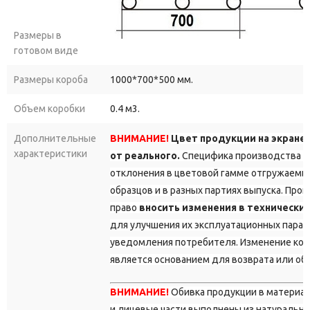
Универсальные
колёса.
Колёса
с
защитным
покрытием
не
Размеры в
повреждают
напольное
покрытие
и
обеспечивают
готовом виде
плавное
перемещение
кресла
по
кабинету.
Размеры короба
1000*700*500 мм.
Технические
характеристики
Объем коробки
0.4 м3.
тип:
кресло
руководителя;
модель:
«Нова
Хром»;
Дополнительные
ВНИМАНИЕ!
Цвет продукции на экране
характеристики
от реального.
Специфика производства д
стиль:
современный
с
элементами
классики;
отклонения в цветовой гамме отгружаемы
обивка:
натуральная
чёрная
кожа
премиум‑класса;
образцов и в разных партиях выпуска. Про
право
вносить изменения в технически
спинка:
высокая,
эргономичная,
с
усиленной
поддержкой
для улучшения их эксплуатационных парам
шейного
отдела;
уведомления потребителя. Изменение кон
механизм:
качания
с
фиксацией
в
вертикальном
является основанием для возврата или об
положении;
ВНИМАНИЕ!
Обивка продукции в материа
регулировка
высоты:
есть
(газлифт
3‑го
класса);
и лицевые части выполнены из натурально