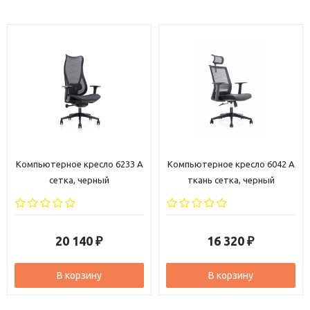
и
комфорт.
Закажите
офисное
кресло
руководителя
«Нова
Хром»
прямо
сейчас
— создайте
кабинет,
достойный
вашего
статуса!
Мы
предлагаем:
быструю
доставку
по
всей
России;
профессиональную
сборку
и
установку (Москва и
Компьютерное кресло 6233 A
Компьютерное кресло 6042 A
Московская область);
сетка, черный
ткань сетка, черный
консультацию
по
уходу
за
натуральной
кожей
и
хромированными
элементами;
официальную
гарантию
на
все
компоненты
кресла.
20 140
16 320
₽
₽
Сделайте
выбор
в
пользу
стиля,
комфорта
и
престижа
—
В корзину
В корзину
кресло
«Нова
Хром»
станет
центральным
элементом
вашего
кабинета
и
подчеркнёт
ваш
успех!