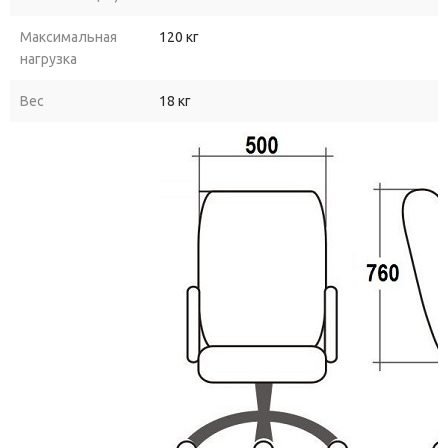
Высокая
спинка
с
поддержкой
шейного
отдела.
Максимальная
120 кг
Обеспечивает
полноценную
поддержку
позвоночника
по
нагрузка
всей
длине,
снижает
напряжение
в
шее
и
плечах
при
Вес
18 кг
длительной
работе.
Механизм
качания
с
фиксацией.
Позволяет
расслабиться
в
перерывах
между
задачами,
снять
напряжение
с
мышц
спины
и
восстановить
концентрацию.
Регулировка
высоты
сиденья.
Надёжный
газлифт
3‑го
класса
даёт
возможность
настроить
кресло
под
рост
пользователя
и
высоту
рабочего
стола.
Мягкие
подлокотники.
Подлокотники
с
кожаной
обивкой
снижают
нагрузку
на
руки
и
плечи,
обеспечивая
дополнительный
комфорт
во
время
работы.
Прочная
конструкция.
Усиленный
монолитный
каркас
и
пятилучевая
хромированная
база
гарантируют
устойчивость
и
выдерживают
нагрузку
до
120
кг.