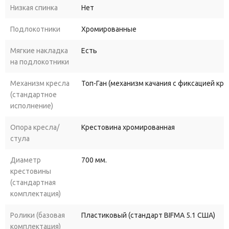
гармонично
вписывается
в
любой
деловой
интерьер
— от
Низкая спинка
Нет
классической
до
современной
стилистики.
Подлокотники
Хромированные
Ключевые
преимущества
кресла
«Нова
Хром»
Мягкие накладка
Есть
на подлокотники
Обивка
из
натуральной
чёрной
кожи.
Материал
премиум‑класса
отличается
долговечностью,
Механизм кресла
Топ-Ган (механизм качания с фиксацией кр
устойчивостью
к
истиранию
и
лёгкостью
в
уходе.
Кожа
(стандартное
сохраняет
презентабельный
вид
долгие
годы
и
приятна
на
исполнение)
ощупь.
Опора кресла/
Крестовина хромированная
Изящная
хромированная
рама.
Блестящие
хромированные
стула
элементы
добавляют
современный
акцент
в
классический
дизайн,
подчёркивая
статусность
модели
и
придавая
Диаметр
700 мм.
интерьеру
элегантность.
крестовины
(стандартная
Эргономичная
посадка.
Анатомическая
форма
сиденья
и
комплектация)
спинки
поддерживает
естественное
положение
тела,
предотвращает
усталость
и
способствует
сохранению
Ролики (базовая
Пластиковый (стандарт BIFMA 5.1 США)
правильной
осанки.
комплектация)