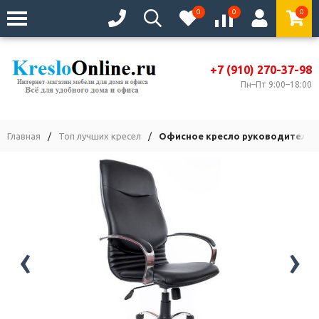
0
0
0
+7 (910) 270-37-98
Пн–Пт 9:00–18:00
Главная
/
Топ лучших кресел
/
Офисное кресло руководителя 
‹
›