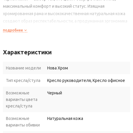
максимальный
комфорт
и
высокий
статус.
Изящная
хромированная
рама
и
высококачественная
натуральная
кожа
создают
образ
респектабельности,
а
продуманная
эргономика
обеспечивает
удобство
даже
при
многочасовой
работе.
подробнее
Почему
стоит
выбрать
кресло
«Нова
Хром»?
Характеристики
Это
не
просто
предмет
мебели,
а
важный
элемент
имиджа
руководителя,
который:
Название модели
Нова Хром
подчёркивает
авторитет
и
достижения
владельца;
Тип кресла/стула
Кресло руководителя, Кресло офисное
создаёт
благоприятное
впечатление
на
партнёров
и
клиентов;
Возможные
Черный
варианты цвета
обеспечивает
анатомически
правильную
посадку
и
кресла/стула
снижает
нагрузку
на
позвоночник;
Возможные
Натуральная кожа
служит
десятилетиями
благодаря
премиальным
варианты обивки
материалам
и
надёжной
конструкции;