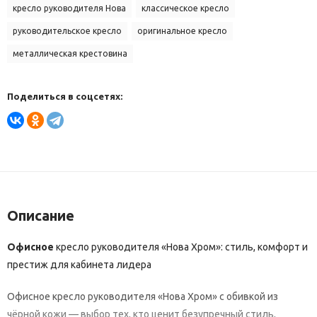
кресло руководителя Нова
классическое кресло
руководительское кресло
оригинальное кресло
металлическая крестовина
Поделиться в соцсетях:
Описание
Офисное
кресло
руководителя
«Нова
Хром»:
стиль,
комфорт
и
престиж
для
кабинета
лидера
Офисное
кресло
руководителя
«Нова
Хром»
с
обивкой
из
чёрной
кожи
— выбор
тех,
кто
ценит
безупречный
стиль,