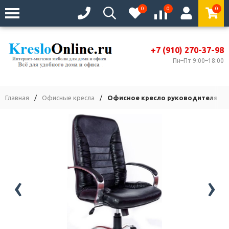
0
0
0
+7 (910) 270-37-98
Пн–Пт 9:00–18:00
Главная
/
Офисные кресла
/
Офисное кресло руководителя Та
‹
›