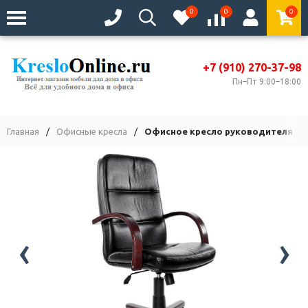
0
0
0
+7 (910) 270-37-98
Пн–Пт 9:00–18:00
Главная
/
Офисные кресла
/
Офисное кресло руководителя Зе
‹
›