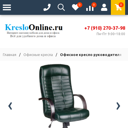
0
0
0
+7 (910) 270-37-98
Пн–Пт 9:00–18:00
Главная
/
Офисные кресла
/
Офисное кресло руководителя Атл
‹
›