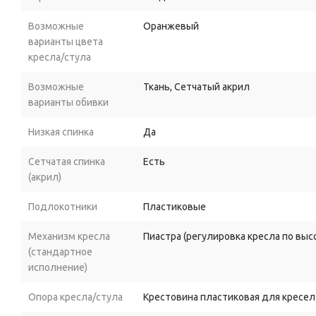
Возможные
Оранжевый
варианты цвета
кресла/стула
Возможные
Ткань, Сетчатый акрил
варианты обивки
Низкая спинка
Да
Сетчатая спинка
Есть
(акрил)
Подлокотники
Пластиковые
Механизм кресла
Пиастра (регулировка кресла по выс
(стандартное
исполнение)
Опора кресла/стула
Крестовина пластиковая для кресел