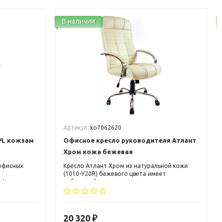
В наличии
Артикул:
ko7062620
PL кожзам
Офисное кресло руководителя Атлант
Хром кожа бежевая
 офисных
Кресло Атлант Хром из натуральной кожи
(1010-Y20R) бежевого цвета имеет
ффектно
небольшой подголовник, выступ под
ьере.
поясничную зону, металлические
ии с
подлокотники с мягкими накладками.
лу
20 320
₽