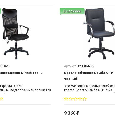
В наличии
063650
Артикул:
ko1304221
ое кресло Direct ткань
Кресло офисное Самба GTP 
черный
 кресла Direct
Это массовая модель в линейке
нный: подголовник выполняется
кресел. Кресло Самба GTP PL из
нной кожи, а основная часть
кожзаменителя черного цвета э
етка Airmash. Сидение обивается
смотрится в современном интер
ого цвета. Применение
Металлический каркас в сочетан
 технологий и новых
фанерной основой придают крес
х решений воплотило в себе
устойчивость и прочность.
9 360
₽
t.