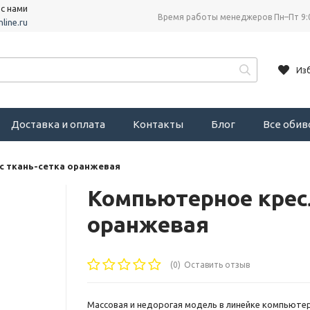
 с нами
Время работы менеджеров Пн–Пт 9:
line.ru
Из
Доставка и оплата
Контакты
Блог
Все оби
с ткань-сетка оранжевая
Компьютерное крес
оранжевая
(0)
Оставить отзыв
Массовая и недорогая модель в линейке компьютер