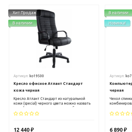
Хит Продаж
В наличии
В наличии
Новинка!
Артикул:
ko19500
Артикул:
ko7
Кресло офисное Атлант Стандарт
Компьютерн
кожа черная
черная
Кресло Атлант Стандарт из натуральной
Чехол спинки
кожи (special) черного цвета можно назвать
комбинирова
одной из самых передовых разработок в
из искусстве
области дизайна и эргономики
спинки это с
компьютерных кресел. Небольшой
тканью черн
подголовник, выступ под поясничную зону,
современных
скругленные пластиковые подлокотники.
дизайнерски
12 440
6 890
₽
₽
кресло Direc