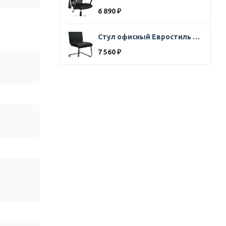
6 890
₽
Стул офисный Евростиль 250 (стул сбербанк) кожзам черный
7 560
₽