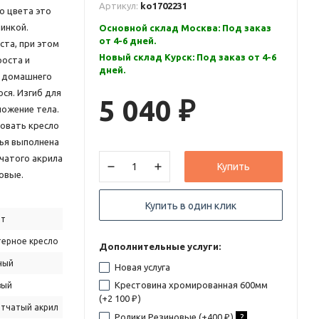
Артикул:
ko1702231
о цвета это
пинкой.
Основной склад Москва: Под заказ
от 4-6 дней.
ста, при этом
Новый склад Курск: Под заказ от 4-6
роста и
дней.
и домашнего
ося. Изгиб для
5 040
₽
ожение тела.
ровать кресло
нья выполнена
тчатого акрила
Купить
овые.
Купить в один клик
йт
ерное кресло
Дополнительные услуги:
ный
Новая услуга
Крестовина хромированная 600мм
вый
(+
2 100
)
₽
етчатый акрил
Ролики Резиновые (+
400
)
?
₽