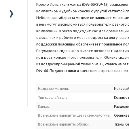
Кресло Ирис ткань-сетка (DW-66/SW-15) оранжевог
›
компактное и удобное кресло с упругой сетчатой с
Небольшие габариты модели не занимает много ме
в нем могут расположиться пользователи разного 
комплекции. Кресло подходит как для организаци
офиса, так и рабочего места подростка или учащег
поддержки поясницы обеспечивает правильное пол
Регулировка сиденья по высоте позволяет адапти
под рост конкретного пользователя. Обивка сиде
из воздухопроницаемой ткани SW-15, cпинка из се
DW-66. Подлокотники и крестовина кресла пластик
Название модели:
Ирис ла
Тип кресла/стула:
Компьют
Каркас:
Раздель
Возможные варианты цвета кресла/стула:
Оранже
Возможные варианты обивки:
Ткань, С