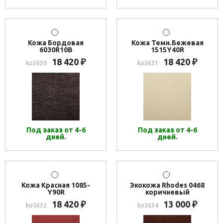
Кожа Бордовая
Кожа Темн.Бежевая
6030R10B
1515Y40R
18 420
18 420
₽
₽
ko5630
ko5631
Под заказ от 4-6
Под заказ от 4-6
дней.
дней.
Кожа Красная 1085-
Экокожа Rhodes 0468
Y90R
коричневый
18 420
13 000
₽
₽
ko5632
ko5634