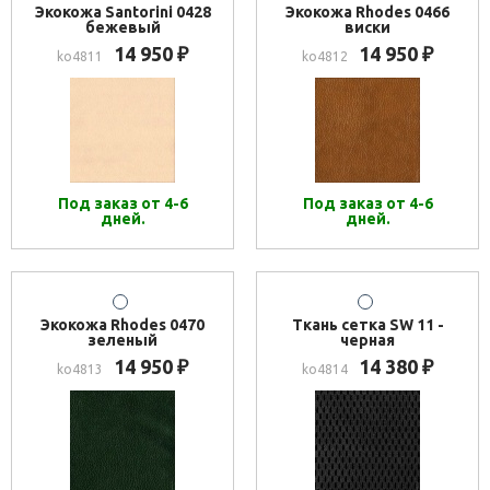
Экокожа Santorini 0428
Экокожа Rhodes 0466
бежевый
виски
14 950
14 950
₽
₽
ko4811
ko4812
Под заказ от 4-6
Под заказ от 4-6
дней.
дней.
Экокожа Rhodes 0470
Ткань сетка SW 11 -
зеленый
черная
14 950
14 380
₽
₽
ko4813
ko4814