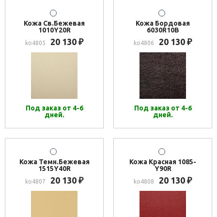
Кожа Св.Бежевая
Кожа Бордовая
1010Y20R
6030R10B
20 130
20 130
₽
₽
ko4805
ko4806
Под заказ от 4-6
Под заказ от 4-6
дней.
дней.
Кожа Темн.Бежевая
Кожа Красная 1085-
1515Y40R
Y90R
20 130
20 130
₽
₽
ko4807
ko4808