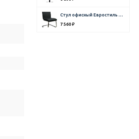
Стул офисный Евростиль 250 (стул сбербанк) кожзам черный
7 560
₽