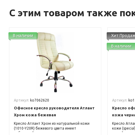
С этим товаром также по
В наличии
Хит Прода
В наличии
Артикул:
ko7062620
Артикул:
ko1
Офисное кресло руководителя Атлант
Кресло оф
Хром кожа бежевая
кожа черн
Кресло Атлант Хром из натуральной кожи
Кресло Атла
(1010-Y20R) бежевого цвета имеет
кожи (specia
небольшой подголовник, выступ под
одной из са