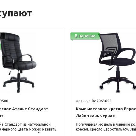
купают
ж
В наличии
9500
Артикул:
ko7063652
исное Атлант Стандарт
Компьютерное кресло Еврос
ая
Лайк ткань черная
нт Стандарт из натуральной
Популярная модель в линейке к
l) черного цвета можно назвать
кресел. Кресло Евростиль 696 Ла
мых передовых разработок в
черная является хитом продаж 