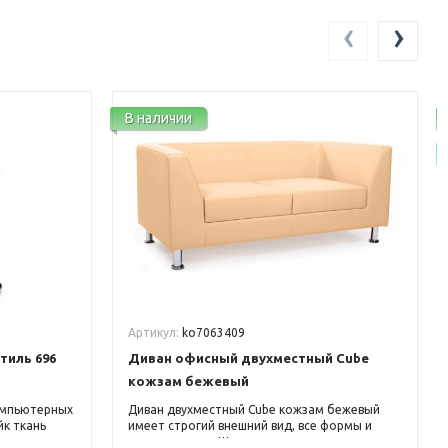
‹
›
В наличии
Артикул:
ko7063409
тиль 696
Диван офисный двухместный Cube
кожзам бежевый
омпьютерных
Диван двухместный Cube кожзам бежевый
йк ткань
имеет строгий внешний вид, все формы и
уже
линии прямые. Ширина дивана позволяет в