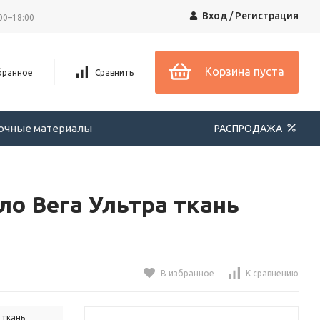
Вход
/
Регистрация
00–18:00
Корзина пуста
бранное
Сравнить
вочные материалы
РАСПРОДАЖА
о Вега Ультра ткань
В избранное
К сравнению
 ткань