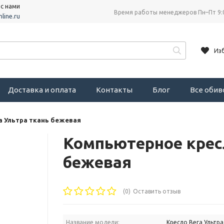
 с нами
Время работы менеджеров Пн–Пт 9:
line.ru
Из
Доставка и оплата
Контакты
Блог
Все оби
а Ультра ткань бежевая
Компьютерное кресл
бежевая
(0)
Оставить отзыв
Название модели:
Кресло Вега Ультра