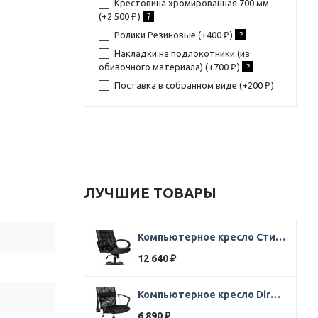
Крестовина хромированная 700 мм
(+
2 500
)
?
₽
Ролики Резиновые (+
400
)
?
₽
Накладки на подлокотники (из
обивочного материала) (+
700
)
?
₽
Поставка в собранном виде (+
200
)
₽
ЛУЧШИЕ ТОВАРЫ
Компьютерное кресло Стиль Ультра SOFT кожа черная
12 640
₽
Компьютерное кресло Direct ткань черная
6 890
₽