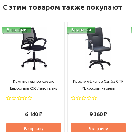
С этим товаром также покупают
В наличии
В наличии
Компьютерное кресло
Кресло офисное Самба GTP
Евростиль 696 Лайк ткань
PL кожзам черный
черная
6 140
9 360
₽
₽
В корзину
В корзину