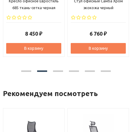
Кресло офисное Евростиль
Стул офисный Самба Хром
685 ткань-сетка черная
экокожа черный
8 450
6 760
₽
₽
В корзину
В корзину
Рекомендуем посмотреть