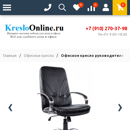
0
0
0
+7 (910) 270-37-98
Пн–Пт 9:00–18:00
Главная
/
Офисные кресла
/
Офисное кресло руководителя М
‹
›